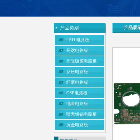
产品类别
产品展
LED 电路板
马达电路板
高阻碳膜电路板
反压电路板
纤薄电路板
OSP电路板
电金电路板
喷无铅锡电路板
沉金电路板