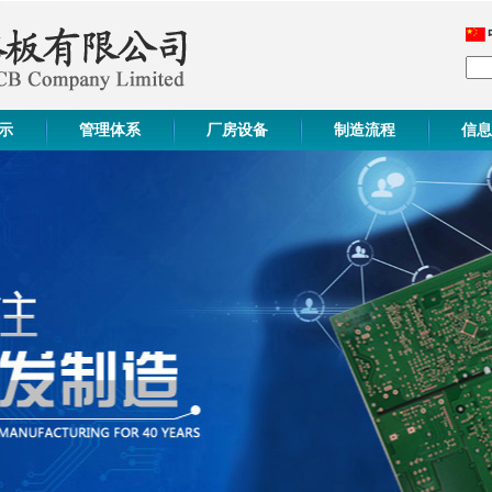
示
管理体系
厂房设备
制造流程
信息