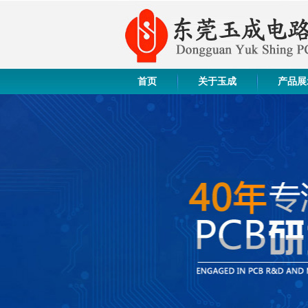
首页
关于玉成
产品展