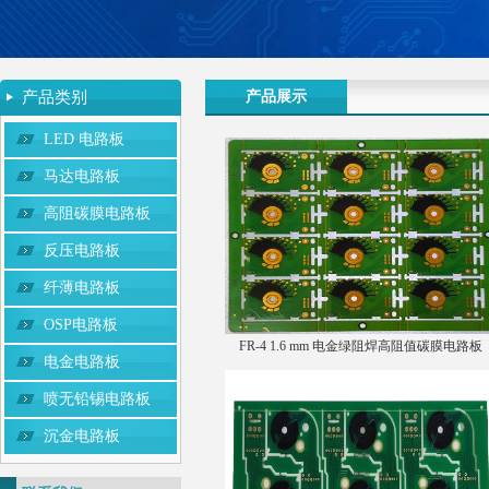
产品类别
产品展示
LED 电路板
马达电路板
高阻碳膜电路板
反压电路板
纤薄电路板
OSP电路板
FR-4 1.6 mm 电金绿阻焊高阻值碳膜电路板
电金电路板
喷无铅锡电路板
沉金电路板