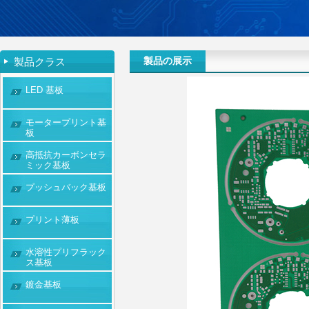
製品の展示
製品クラス
LED 基板
モータープリント基
板
高抵抗カーボンセラ
ミック基板
プッシュバック基板
プリント薄板
水溶性プリフラック
ス基板
鍍金基板