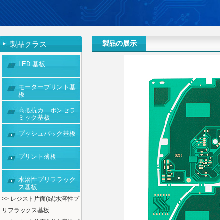
製品の展示
製品クラス
LED 基板
モータープリント基
板
高抵抗カーボンセラ
ミック基板
プッシュバック基板
プリント薄板
水溶性プリフラック
ス基板
>> レジスト片面(緑)水溶性プ
リフラックス基板