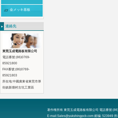
金メッキ基板
連絡先
東莞玉成電路板有限公司
電話番號:(86)0769-
85921800
FAX番號:(86)0769-
85921803
所在地:中國廣東省東莞市厚
街鎮新塘村古坑工業區
著作権所有 東莞玉成電路板有限公司 電話番號:(86)0769-8
E-mail:Sales@yukshingpcb.com 邮编: