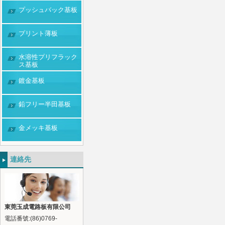
プッシュバック基板
プリント薄板
水溶性プリフラック
ス基板
鍍金基板
鉛フリー半田基板
金メッキ基板
連絡先
東莞玉成電路板有限公司
電話番號:(86)0769-