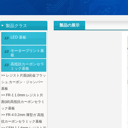
製品の展示
製品クラス
LED 基板
モータープリント基
板
高抵抗カーボンセラ
ミック基板
>> レジスト片面(緑)金フラッ
シュ.カーボン・ジャンパー
基板
>> FR-1 1.0mm レジスト片
面(緑)高抵抗カーボンセラミ
ック基板
>> FR-4 0.2mm 薄型ガ 高抵
抗カーボンセラミック基板