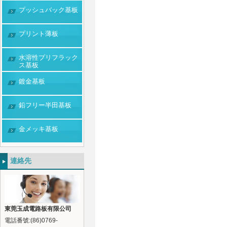
プッシュバック基板
プリント薄板
水溶性プリフラック
ス基板
鍍金基板
鉛フリー半田基板
金メッキ基板
連絡先
東莞玉成電路板有限公司
電話番號:(86)0769-