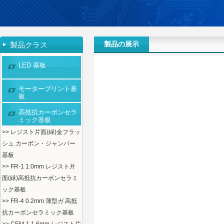
製品の展示
製品クラス
LED 基板
モータープリント基
板
高抵抗カーボンセラ
ミック基板
>> レジスト片面(緑)金フラッ
シュ.カーボン・ジャンパー
基板
>> FR-1 1.0mm レジスト片
面(緑)高抵抗カーボンセラミ
ック基板
>> FR-4 0.2mm 薄型ガ 高抵
抗カーボンセラミック基板