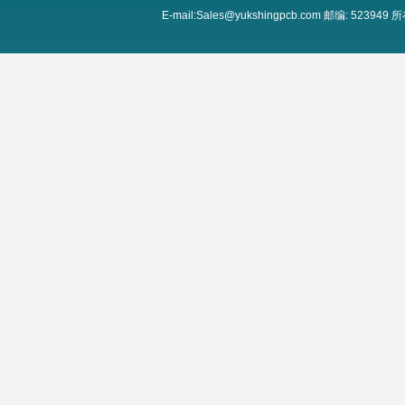
E-mail:Sales@yukshingpcb.com 邮编: