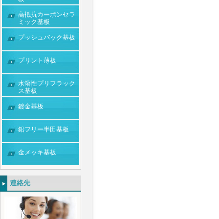
高抵抗カーボンセラ
ミック基板
プッシュバック基板
プリント薄板
水溶性プリフラック
ス基板
鍍金基板
鉛フリー半田基板
金メッキ基板
連絡先