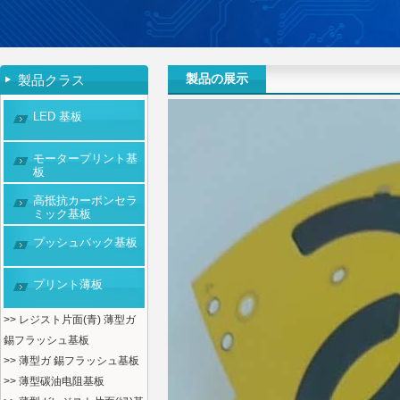
製品の展示
製品クラス
LED 基板
モータープリント基
板
高抵抗カーボンセラ
ミック基板
プッシュバック基板
プリント薄板
>> レジスト片面(青) 薄型ガ
錫フラッシュ基板
>> 薄型ガ 錫フラッシュ基板
>> 薄型碳油电阻基板