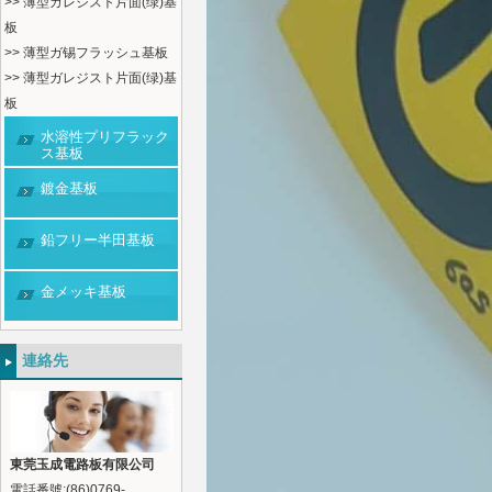
>> 薄型ガレジスト片面(绿)基
板
>> 薄型ガ锡フラッシュ基板
>> 薄型ガレジスト片面(绿)基
板
水溶性プリフラック
ス基板
鍍金基板
鉛フリー半田基板
金メッキ基板
連絡先
東莞玉成電路板有限公司
電話番號:(86)0769-